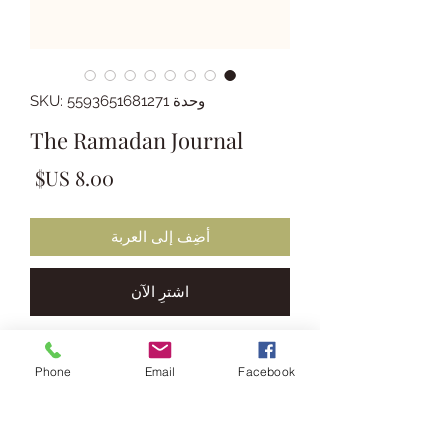
وحدة SKU: 5593651681271
The Ramadan Journal
السع
أضِف إلى العربة
اشترِ الآن
An amazing yet simple Ramadan
Phone
Email
Facebook
goals & reflection planner.
Order Physical Copy